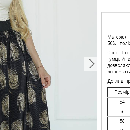
Матеріал: 
50% - полі
Опис: Літн
гумці. Уні
дозволяют
літнього г
Догляд: п
Розмір
54
56
58