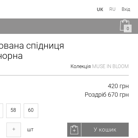
UK
RU
Вхід
0
ована спідниця
чорна
Колекція
MUSE IN BLOOM
420 грн
Роздріб
670 грн
58
60
У кошик
+
шт