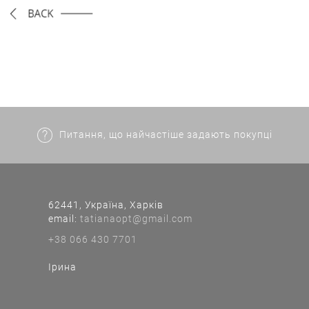
Питання, що найчастіше задають покупці
62441, Україна, Харків
еmail:
tatianaopt@gmail.com
+38 066 430 7701
Ірина