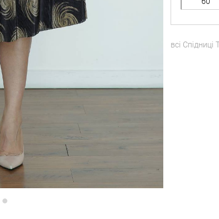
60
всі
Спідниці