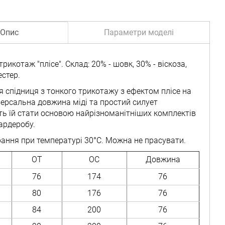
Опис
Параметри моделі
трикотаж "плісе". Склад: 20% - шовк, 30% - віскоза,
естер.
я спідниця з тонкого трикотажу з ефектом плісе на
версальна довжина міді та простий силует
ь їй стати основою найрізноманітніших комплектів
ардеробу.
рання при температурі 30°C. Можна не прасувати.
ОТ
ОС
Довжина
76
174
76
80
176
76
84
200
76