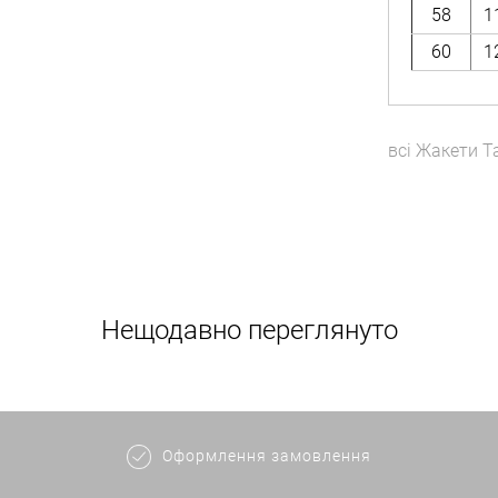
58
1
60
1
всі
Жакети
T
Нещодавно переглянуто
Оформлення замовлення