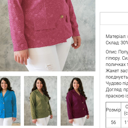
Матеріал: 
Склад: 30%
Опис: Поп
гіпюру. Си
поличках 
Жакет зас
поєднуєть
Чудово пі
Догляд: п
праскою і
Розмір
(
56
1