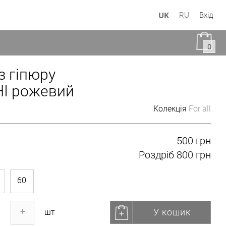
UK
RU
Вхід
0
з гіпюру
І рожевий
Колекція
For all
500 грн
Роздріб
800 грн
60
У кошик
+
шт