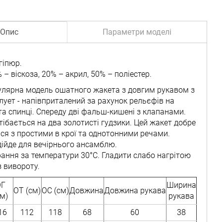
Опис
Параметри моделі
гіпюр.
 – віскоза, 20% – акрил, 50% – поліестер.
улярна модель ошатного жакета з довгим рукавом з
лует - напівприталений за рахунок рельєфів на
та спинці. Спереду дві фальш-кишені з клапанами.
тібається на два золотисті гудзики. Цей жакет добре
ся з простими в крої та однотонними речами.
дійде для вечірнього ансамблю.
рання за температури 30°C. Гладити слабо нагрітою
з вивороту.
ОГ
Ширина
ОТ (см)
ОС (см)
Довжина
Довжина рукава
см)
рукава
16
112
118
68
60
38