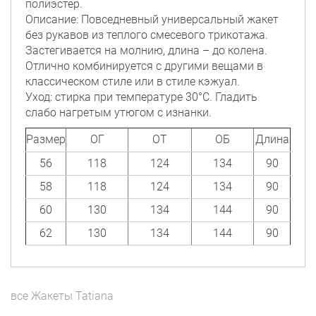
полиэстер.
Описание: Повседневный универсальный жакет
без рукавов из теплого смесевого трикотажа.
Застегивается на молнию, длина – до колена.
Отлично комбинируется с другими вещами в
классическом стиле или в стиле кэжуал.
Уход: стирка при температуре 30°C. Гладить
слабо нагретым утюгом с изнанки.
Размер
ОГ
ОТ
ОБ
Длина
56
118
124
134
90
58
118
124
134
90
60
130
134
144
90
62
130
134
144
90
все
Жакеты
Tatiana