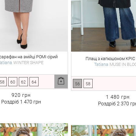
сарафан на змійці
РОМІ сірий
Плащ з капюшоном
КРІС
atiana
WINTER SHAPE
Tatiana
MUSE IN BLO
58
60
62
64
56
58
920 грн
1 480 грн
Роздріб
1 470 грн
Роздріб
2 370 гр