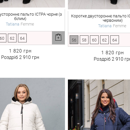
устороннє пальто
ІСТРА чорне (з
Коротке двустороннє пальто
І
білим)
червоним)
Tatiana
Femme
Tatiana
Femme
60
62
64
56
58
60
62
64
1 820 грн
1 820 грн
Роздріб
2 910 грн
Роздріб
2 910 гр