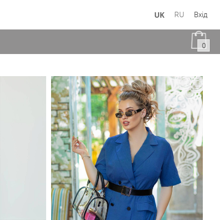
UK
RU
Вхід
0