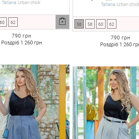
Tatiana
Urban chick
Tatiana
Urban chic
60
62
56
58
60
62
790 грн
790 грн
Роздріб
1 260 грн
Роздріб
1 260 гр