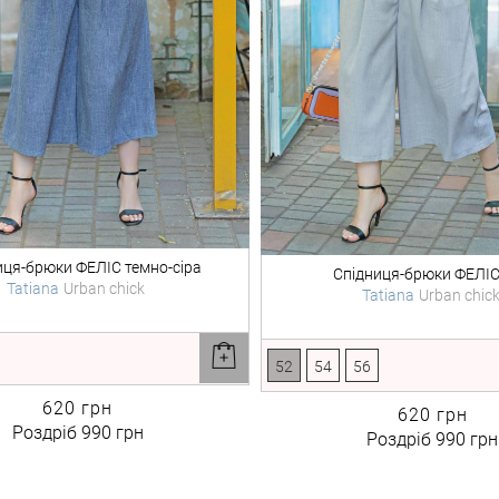
иця-брюки
ФЕЛІС темно-сіра
Спідниця-брюки
ФЕЛІС
Tatiana
Urban chick
Tatiana
Urban chic
52
54
56
620 грн
620 грн
Роздріб
990 грн
Роздріб
990 грн