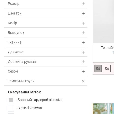
Розмір
Ціна
грн
Колір
Візерунок
Тканина
Теплий 
Довжина
T
Довжина рукава
54
56
Сезон
Тематичні групи
Скасування міток
Базовий гардероб plus size
В стилі кежуал