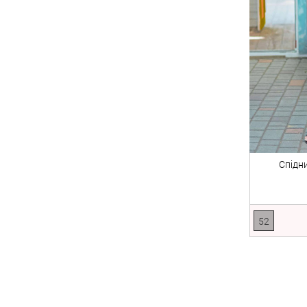
Спідн
52