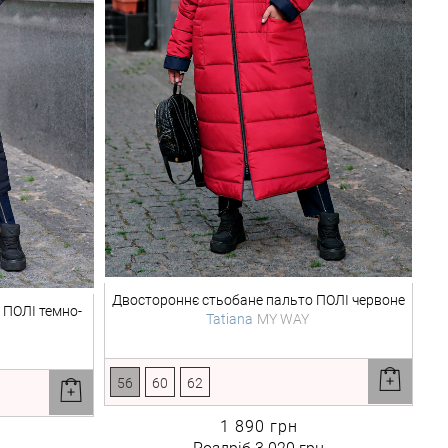
Двостороннє стьобане пальто
ПОЛІ червоне
ПОЛІ темно-
Tatiana
MY WAY
56
60
62
1 890 грн