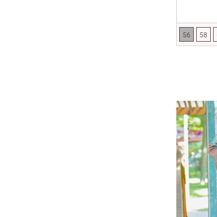
Квітковий принт
З мереживом
56
58
Вечірній наряд
Денім
Діловий гардероб
В італійському стилі
У горохи
У смужку
Анімалістичний принт
Абстракція