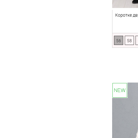
Коротке дв
56
58