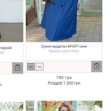
Сукня-кардиган
БРАЙТ синя
 чорний
Tatiana
Urban chick
OM
60
62
790 грн
Роздріб
1 260 грн
н