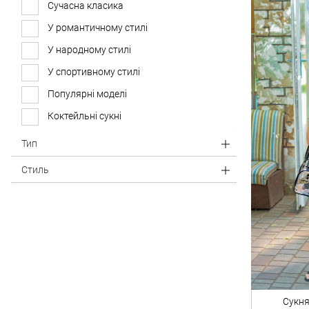
Сучасна класика
У романтичному стилі
У народному стилі
У спортивному стилі
Популярні моделі
Коктейльні сукні
Літні сукні
Тип
Сукня-рубашка
Стиль
Коротка сукня
Довжина максі
Маленька чорна сукня
У клітинку
В пастельних тонах
Елегантний білий
Сукня