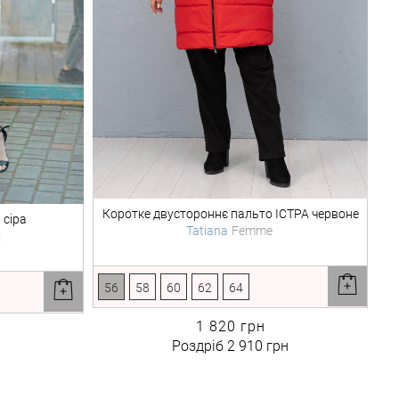
Коротке двустороннє пальто
ІСТРА червоне
 сіра
Tatiana
Femme
k
56
58
60
62
64
1 820 грн
Роздріб
2 910 грн