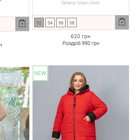
Tatiana
Urban chick
k
52
54
56
58
620 грн
Роздріб
990 грн
н