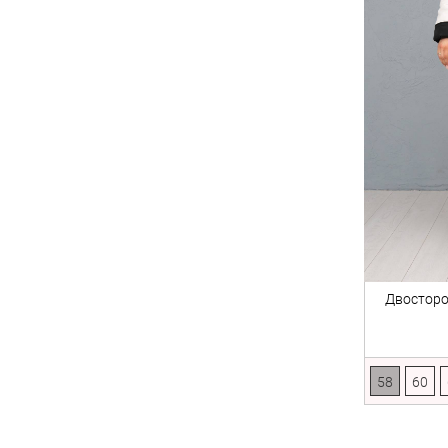
Двосторо
58
60