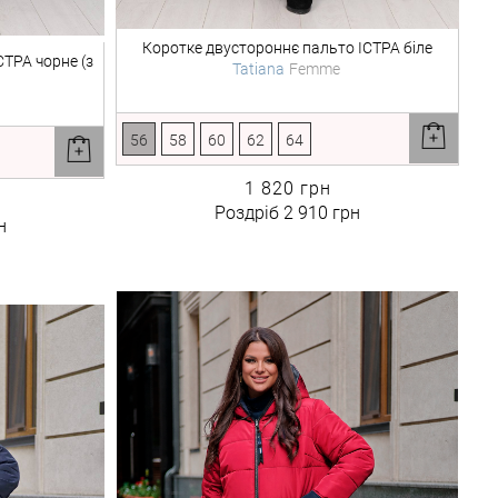
Коротке двустороннє пальто
ІСТРА біле
СТРА чорне (з
Tatiana
Femme
56
58
60
62
64
1 820 грн
Роздріб
2 910 грн
н