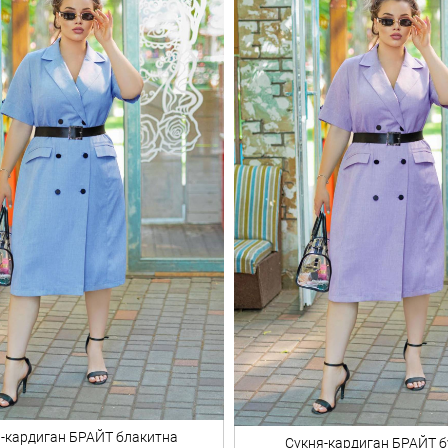
-кардиган
БРАЙТ блакитна
Сукня-кардиган
БРАЙТ б