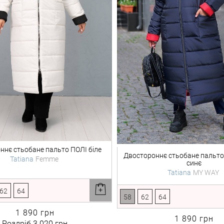
ннє стьобане пальто
ПОЛІ біле
Двостороннє стьобане пальто
Tatiana
Femme
синє
Tatiana
MY WAY
62
64
58
62
64
1 890 грн
1 890 грн
Роздріб
3 020 грн