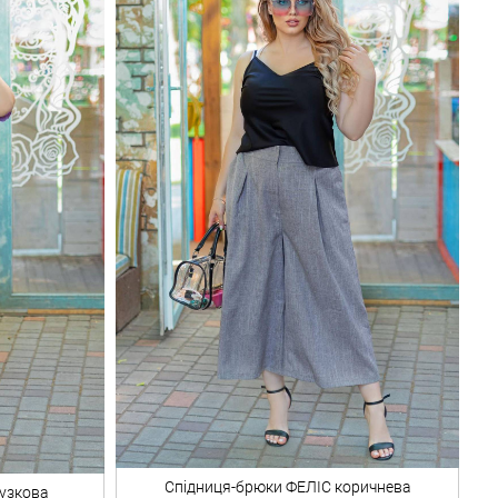
Спідниця-брюки
ФЕЛІС коричнева
узкова